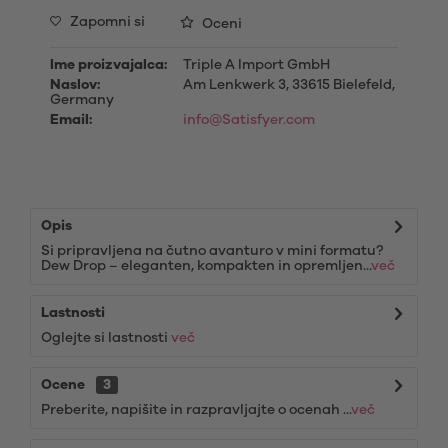
Zapomni si
Oceni
Ime proizvajalca:
Triple A Import GmbH
Naslov:
Am Lenkwerk 3, 33615 Bielefeld,
Germany
Email:
info@Satisfyer.com
Opis
Si pripravljena na čutno avanturo v mini formatu?
Dew Drop – eleganten, kompakten in opremljen...
več
Lastnosti
Oglejte si lastnosti
več
Ocene
3
Preberite, napišite in razpravljajte o ocenah ...
več