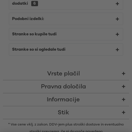
dodatki
6
Podobni izdelki:
Stranke so kupile tudi
Stranke so si ogledale tudi
Vrste plačil
Pravna določila
Informacije
Stik
* Vse cene vklj. z zakon. DDV-jem plus
stroški dostave
in eventualno
stroški prevzema, če ni drugače navedeno