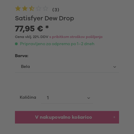
(
3
)
Satisfyer Dew Drop
77,95 € *
Cena vklj. 22% DDV
s pribitkom stroškov pošiljanja
Pripravljeno za odpremo po 1–2 dneh
Barva:
Količina
V nakupovalno košarico