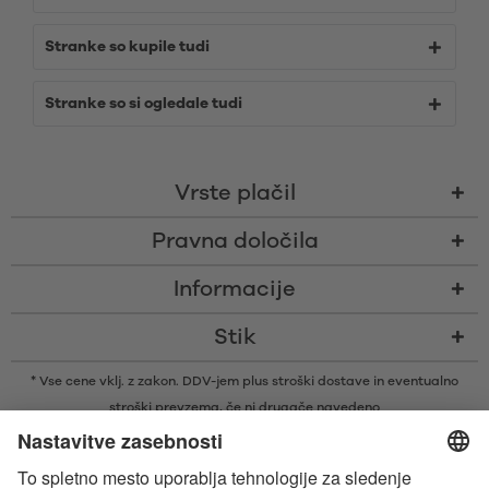
Stranke so kupile tudi
Stranke so si ogledale tudi
Vrste plačil
Pravna določila
Informacije
Stik
* Vse cene vklj. z zakon. DDV-jem plus
stroški dostave
in eventualno
stroški prevzema, če ni drugače navedeno
* Besedna znamka in logotipi Bluetooth® so zaščitene blagovne znamke v
lasti družbe Bluetooth SIG, Inc., ki je podjetju Satisfyer GmbH podelila
licenco za njihovo uporabo.