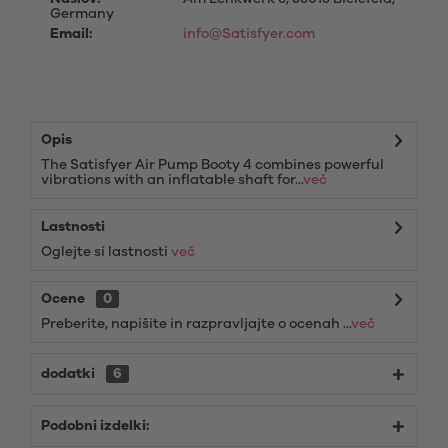
Germany
Email:
info@Satisfyer.com
Opis
The Satisfyer Air Pump Booty 4 combines powerful
vibrations with an inflatable shaft for...
več
Lastnosti
Oglejte si lastnosti
več
Ocene
0
Preberite, napišite in razpravljajte o ocenah ...
več
dodatki
6
Podobni izdelki: