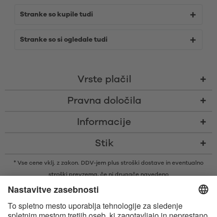
Stranke so kupile tudi
Stranke so si ogledale tudi
Vrste plačil
Pravna določila
Informacije
Stik
* Vse cene vklj. z zakon. DDV-jem plus
stroški dostave
in eventualno
stroški prevzema, če ni drugače navedeno
* Besedna znamka in logotipi Bluetooth® so zaščitene blagovne znamke v
lasti družbe Bluetooth SIG, Inc., ki je podjetju Satisfyer GmbH podelila
licenco za njihovo uporabo.