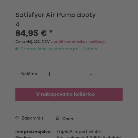
Satisfyer Air Pump Booty
4
84,95 € *
Cena vklj. 22% DDV
s pribitkom stroškov pošiljanja
Pripravljeno za odpremo po 1–2 dneh
Količina
V nakupovalno košarico
Zapomni si
Oceni
Ime proizvajalca:
Triple A Import GmbH
Naslov:
Am Lenkwerk 3, 33615 Bielefeld,