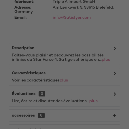
fabricant:
Triple A Import GmbH
Adresse:
Am Lenkwerk 3, 33615 Bielefeld,
Germany
Email:
info@Satisfyer.com
Description
Faites-vous plaisir et découvrez les possibilités
infinies du Star Force 4. Sa tige sphérique en...
plus
Caractéristiques
Voir les caractéristiques
plus
Évaluations
0
Lire, écrire et discuter des évaluations...
plus
accessoires
6