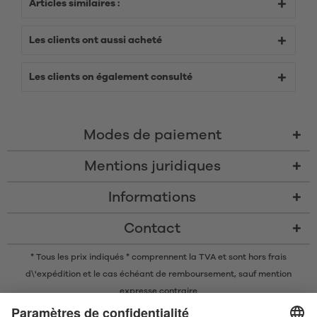
Articles similaires :
Les clients ont aussi acheté
Les clients on également consulté
Modes de paiement
Mentions juridiques
Informations
Contact
* Tous les prix indiqués * comprennent la TVA et sont
hors frais
d\'expédition
et le cas échéant de remboursement, sauf mention
expresse contraire
* La marque nominative et les logos Bluetooth® sont des marques