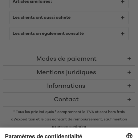
Articles similaires :
Les clients ont aussi acheté
Les clients on également consulté
Modes de paiement
Mentions juridiques
Informations
Contact
* Tous les prix indiqués * comprennent la TVA et sont
hors frais
d\'expédition
et le cas échéant de remboursement, sauf mention
expresse contraire
* La marque nominative et les logos Bluetooth® sont des marques