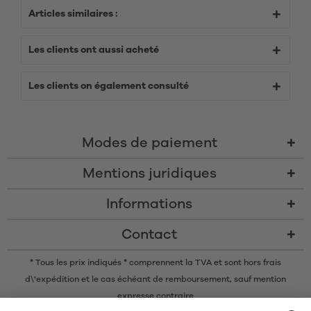
Articles similaires :
Les clients ont aussi acheté
Les clients on également consulté
Modes de paiement
Mentions juridiques
Informations
Contact
* Tous les prix indiqués * comprennent la TVA et sont
hors frais
d\'expédition
et le cas échéant de remboursement, sauf mention
expresse contraire