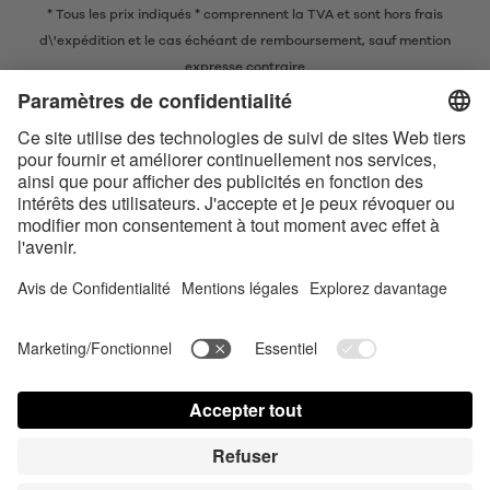
* Tous les prix indiqués * comprennent la TVA et sont
hors frais
d\'expédition
et le cas échéant de remboursement, sauf mention
expresse contraire
* La marque nominative et les logos Bluetooth® sont des marques
commerciales déposées appartenant à Bluetooth SIG, Inc. et toute
utilisation de ces marques par Satisfyer GmbH est soumise à une licence.
Apple, le logo Apple et Apple Watch sont des marques commerciales
d’Apple Inc. Google Play et le logo Google Play sont des marques
commerciales de Google LLC.
Accessibilité
Contact us today
Paramètres des cookies