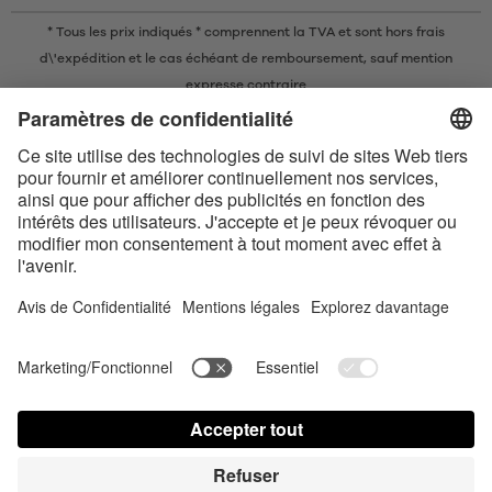
* Tous les prix indiqués * comprennent la TVA et sont
hors frais
d\'expédition
et le cas échéant de remboursement, sauf mention
expresse contraire
* La marque nominative et les logos Bluetooth® sont des marques
commerciales déposées appartenant à Bluetooth SIG, Inc. et toute
utilisation de ces marques par Satisfyer GmbH est soumise à une licence.
Apple, le logo Apple et Apple Watch sont des marques commerciales
d’Apple Inc. Google Play et le logo Google Play sont des marques
commerciales de Google LLC.
Accessibilité
Contact us today
Paramètres des cookies