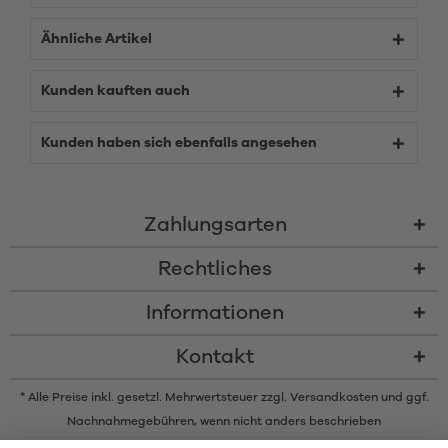
Ähnliche Artikel
Kunden kauften auch
Kunden haben sich ebenfalls angesehen
Zahlungsarten
Rechtliches
Informationen
Kontakt
* Alle Preise inkl. gesetzl. Mehrwertsteuer zzgl.
Versandkosten
und ggf.
Nachnahmegebühren, wenn nicht anders beschrieben
* Der Name Bluetooth und das Bluetooth Logo sind eingetragene Marken