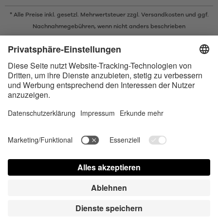
* Alle Preise inkl. gesetzl. Mehrwertsteuer zzgl.
Versandkosten
und ggf.
Nachnahmegebühren, wenn nicht anders beschrieben
* Der Name Bluetooth und das Bluetooth Logo sind eingetragene Marken
und Eigentum der Bluetooth SIG, Inc. Die Nutzung dieser Marken durch
Satisfyer GmbH erfolgt unter Lizenz.
Apple und das Apple-Logo sind eingetragene Marken von Apple Inc.
Google Play und das Google Play-Logo sind Marken von Google LLC.
Barrierefreiheit
Contact us today
Cookie-Einstellungen
FAQ
Bedienungsanleitung
Kontakt
Presse Login