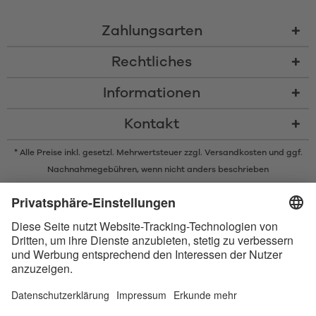
Zahlungsarten
Rechtliches
Informationen
Kontakt
* Alle Preise inkl. gesetzl. Mehrwertsteuer zzgl.
Versandkosten
und ggf.
Nachnahmegebühren, wenn nicht anders beschrieben
* Der Name Bluetooth und das Bluetooth Logo sind eingetragene Marken
und Eigentum der Bluetooth SIG, Inc. Die Nutzung dieser Marken durch
Satisfyer GmbH erfolgt unter Lizenz.
Apple und das Apple-Logo sind eingetragene Marken von Apple Inc.
Google Play und das Google Play-Logo sind Marken von Google LLC.