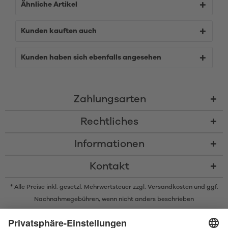
Ähnliche Artikel
Kunden kauften auch
Kunden haben sich ebenfalls angesehen
Zahlungsarten
Rechtliches
Informationen
Kontakt
* Alle Preise inkl. gesetzl. Mehrwertsteuer zzgl.
Versandkosten
und ggf.
Nachnahmegebühren, wenn nicht anders beschrieben
* Der Name Bluetooth und das Bluetooth Logo sind eingetragene Marken
und Eigentum der Bluetooth SIG, Inc. Die Nutzung dieser Marken durch