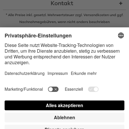
Kontakt
* Alle Preise inkl. gesetzl. Mehrwertsteuer zzgl.
Versandkosten
und ggf.
Nachnahmegebühren, wenn nicht anders beschrieben
* Der Name Bluetooth und das Bluetooth Logo sind eingetragene Marken
und Eigentum der Bluetooth SIG, Inc. Die Nutzung dieser Marken durch
Satisfyer GmbH erfolgt unter Lizenz.
Apple und das Apple-Logo sind eingetragene Marken von Apple Inc.
Google Play und das Google Play-Logo sind Marken von Google LLC.
Barrierefreiheit
Contact us today
Cookie-Einstellungen
FAQ
Bedienungsanleitung
Kontakt
Presse Login