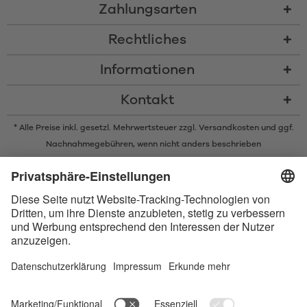
Zahlungsarten
Rechtliches
Informationen
Kontakt
* Alle Preise inkl. gesetzl. Mehrwertsteuer zzgl.
Versandkosten
und ggf.
Nachnahmegebühren, wenn nicht anders beschrieben
* Der Name Bluetooth und das Bluetooth Logo sind eingetragene Marken
und Eigentum der Bluetooth SIG, Inc. Die Nutzung dieser Marken durch
Satisfyer GmbH erfolgt unter Lizenz.
Apple und das Apple-Logo sind eingetragene Marken von Apple Inc.
Google Play und das Google Play-Logo sind Marken von Google LLC.