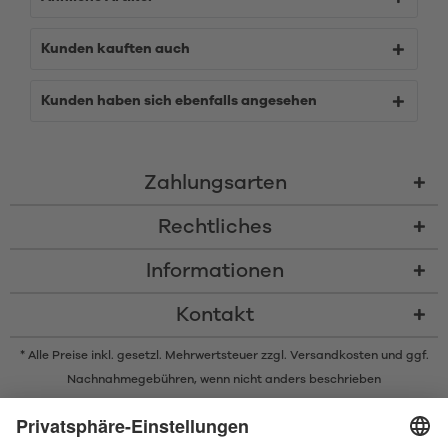
Kunden kauften auch
Kunden haben sich ebenfalls angesehen
Zahlungsarten
Rechtliches
Informationen
Kontakt
* Alle Preise inkl. gesetzl. Mehrwertsteuer zzgl.
Versandkosten
und ggf.
Nachnahmegebühren, wenn nicht anders beschrieben
* Der Name Bluetooth und das Bluetooth Logo sind eingetragene Marken
und Eigentum der Bluetooth SIG, Inc. Die Nutzung dieser Marken durch