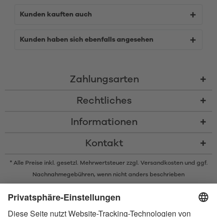
Kunden kauften auch
Kunden haben sich ebenfalls angesehen
Zahlungsarten
Rechtliches
Informationen
Kontakt
* Alle Preise inkl. gesetzl. Mehrwertsteuer zzgl.
Versandkosten
und ggf.
Nachnahmegebühren, wenn nicht anders beschrieben
* Der Name Bluetooth und das Bluetooth Logo sind eingetragene Marken
und Eigentum der Bluetooth SIG, Inc. Die Nutzung dieser Marken durch
Satisfyer GmbH erfolgt unter Lizenz.