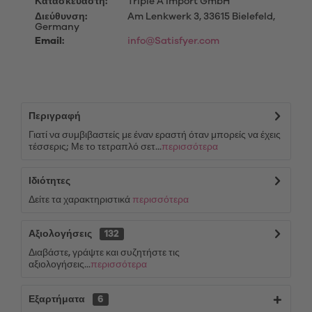
Κατασκευαστή:
Triple A Import GmbH
Διεύθυνση:
Am Lenkwerk 3, 33615 Bielefeld,
Germany
Email:
info@Satisfyer.com
Περιγραφή
Γιατί να συμβιβαστείς με έναν εραστή όταν μπορείς να έχεις
τέσσερις; Με το τετραπλό σετ...
περισσότερα
Ιδιότητες
Δείτε τα χαρακτηριστικά
περισσότερα
Αξιολογήσεις
132
Διαβάστε, γράψτε και συζητήστε τις
αξιολογήσεις...
περισσότερα
Εξαρτήματα
6