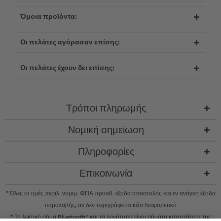
Όμοια προϊόντα:
Οι πελάτες αγόρασαν επίσης:
Οι πελάτες έχουν δει επίσης:
Τρόποι πληρωμής
Νομική σημείωση
Πληροφορίες
Επικοινωνία
* Όλες οι τιμές περιλ. νομιμ. ΦΠΑ προσθ.
έξοδα αποστολής
και εν ανάγκη έξοδα
παραλαβής, αν δεν περιγράφεται κάτι διαφορετικό
* Το λεκτικό σήμα Bluetooth® και τα λογότυπα είναι σήματα κατατεθέντα της