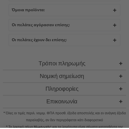
Όμοια προϊόντα:
Οι πελάτες αγόρασαν επίσης:
Οι πελάτες έχουν δει επίσης:
Τρόποι πληρωμής
Νομική σημείωση
Πληροφορίες
Επικοινωνία
* Όλες οι τιμές περιλ. νομιμ. ΦΠΑ προσθ.
έξοδα αποστολής
και εν ανάγκη έξοδα
παραλαβής, αν δεν περιγράφεται κάτι διαφορετικό
* Το λεκτικό σήμα Bluetooth® και τα λογότυπα είναι σήματα κατατεθέντα της