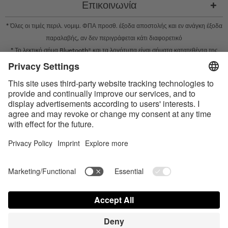
Επικοινωνία
* Όλες οι τιμές περιλ. νομιμ. ΦΠΑ προσθ.
έξοδα αποστολής
και εν ανάγκη έξοδα
παραλαβής, αν δεν περιγράφεται κάτι διαφορετικό
* Το λεκτικό σήμα Bluetooth® και τα λογότυπα είναι σήματα κατατεθέντα της
Bluetooth SIG, Inc. και η χρήση τέτοιων σημάτων από την Satisfyer GmbH
πραγματοποιείται κατόπιν παραχώρησης σχετικής άδειας.
Το Apple, το λογότυπο Apple και το Apple Watch είναι εμπορικά σήματα της
Apple Inc. Το Google Play και το λογότυπο του Google Play είναι εμπορικά
σήματα της Google LLC.
Accessibility
Contact us today
Ρυθμίσεις cookie
FAQ