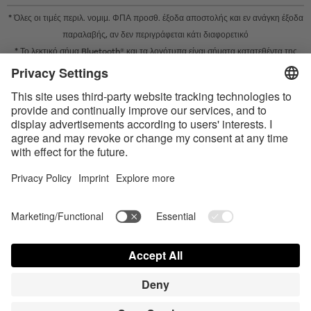
* Όλες οι τιμές περιλ. νομιμ. ΦΠΑ προσθ.
έξοδα αποστολής
και εν ανάγκη έξοδα
παραλαβής, αν δεν περιγράφεται κάτι διαφορετικό
* Το λεκτικό σήμα Bluetooth® και τα λογότυπα είναι σήματα κατατεθέντα της
Bluetooth SIG, Inc. και η χρήση τέτοιων σημάτων από την Satisfyer GmbH
πραγματοποιείται κατόπιν παραχώρησης σχετικής άδειας.
Το Apple, το λογότυπο Apple και το Apple Watch είναι εμπορικά σήματα της
Apple Inc. Το Google Play και το λογότυπο του Google Play είναι εμπορικά
σήματα της Google LLC.
Accessibility
Contact us today
Ρυθμίσεις cookie
FAQ
Οδηγίες χρήσης
Επικοινωνία
Σύνδεση Τύπου