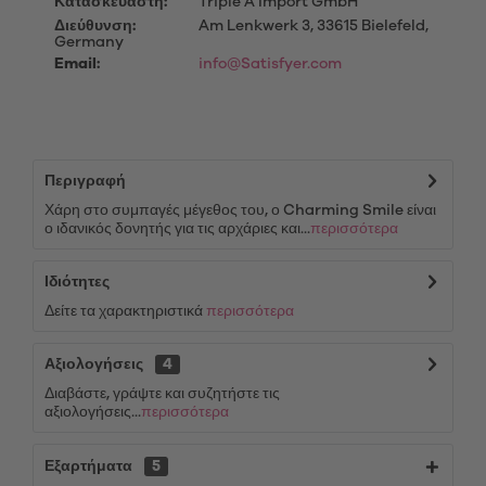
Κατασκευαστή:
Triple A Import GmbH
Διεύθυνση:
Am Lenkwerk 3, 33615 Bielefeld,
Germany
Email:
info@Satisfyer.com
Περιγραφή
Χάρη στο συμπαγές μέγεθος του, ο Charming Smile είναι
ο ιδανικός δονητής για τις αρχάριες και...
περισσότερα
Ιδιότητες
Δείτε τα χαρακτηριστικά
περισσότερα
Αξιολογήσεις
4
Διαβάστε, γράψτε και συζητήστε τις
αξιολογήσεις...
περισσότερα
Εξαρτήματα
5