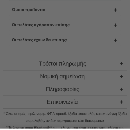
Όμοια προϊόντα:
Οι πελάτες αγόρασαν επίσης:
Οι πελάτες έχουν δει επίσης:
Τρόποι πληρωμής
Νομική σημείωση
Πληροφορίες
Επικοινωνία
* Όλες οι τιμές περιλ. νομιμ. ΦΠΑ προσθ.
έξοδα αποστολής
και εν ανάγκη έξοδα
παραλαβής, αν δεν περιγράφεται κάτι διαφορετικό
* Το λεκτικό σήμα Bluetooth® και τα λογότυπα είναι σήματα κατατεθέντα της