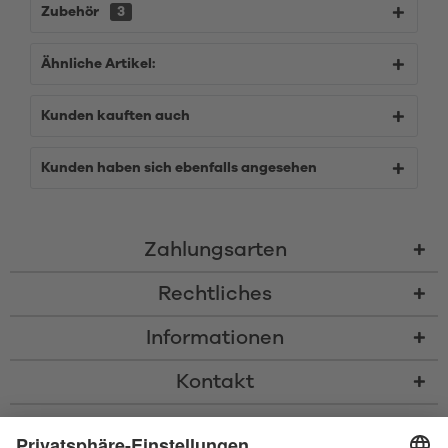
Zubehör
3
Ähnliche Artikel:
Kunden kauften auch
Kunden haben sich ebenfalls angesehen
Zahlungsarten
Rechtliches
Informationen
Kontakt
* Alle Preise inkl. gesetzl. Mehrwertsteuer zzgl.
Versandkosten
und ggf.
Nachnahmegebühren, wenn nicht anders beschrieben