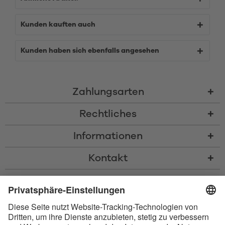
Kunden kauften auch
Kunden haben sich ebenfalls angesehen
Zahlungsarten
Rechtliches
Informationen
Kontakt
* Alle Preise inkl. gesetzl. Mehrwertsteuer zzgl.
Versandkosten
und ggf.
Nachnahmegebühren, wenn nicht anders beschrieben
* Der Name Bluetooth und das Bluetooth Logo sind eingetragene Marken
und Eigentum der Bluetooth SIG, Inc. Die Nutzung dieser Marken durch