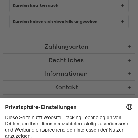
Kunden kauften auch
Kunden haben sich ebenfalls angesehen
Zahlungsarten
Rechtliches
Informationen
Kontakt
* Alle Preise inkl. gesetzl. Mehrwertsteuer zzgl.
Versandkosten
und ggf.
Nachnahmegebühren, wenn nicht anders beschrieben
* Der Name Bluetooth und das Bluetooth Logo sind eingetragene Marken
und Eigentum der Bluetooth SIG, Inc. Die Nutzung dieser Marken durch
Satisfyer GmbH erfolgt unter Lizenz.