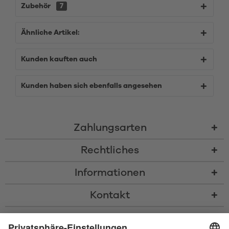
Zubehör
7
Ähnliche Artikel:
Kunden kauften auch
Kunden haben sich ebenfalls angesehen
Zahlungsarten
Rechtliches
Informationen
Kontakt
* Alle Preise inkl. gesetzl. Mehrwertsteuer zzgl.
Versandkosten
und ggf.
Nachnahmegebühren, wenn nicht anders beschrieben