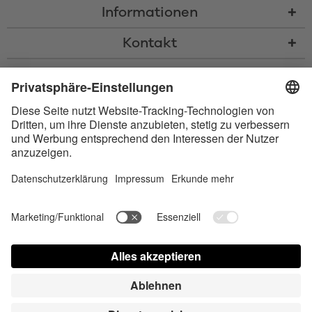
Informationen
Kontakt
* Alle Preise inkl. gesetzl. Mehrwertsteuer zzgl.
Versandkosten
und ggf.
Nachnahmegebühren, wenn nicht anders beschrieben
* Der Name Bluetooth und das Bluetooth Logo sind eingetragene Marken
und Eigentum der Bluetooth SIG, Inc. Die Nutzung dieser Marken durch
Satisfyer GmbH erfolgt unter Lizenz.
Barrierefreiheit
Contact us today
Cookie-Einstellungen
FAQ
Bedienungsanleitung
Kontakt
Presse Login