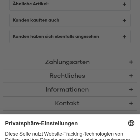
Ähnliche Artikel:
Kunden kauften auch
Kunden haben sich ebenfalls angesehen
Zahlungsarten
Rechtliches
Informationen
Kontakt
* Alle Preise inkl. gesetzl. Mehrwertsteuer zzgl.
Versandkosten
und ggf.
Nachnahmegebühren, wenn nicht anders beschrieben
* Der Name Bluetooth und das Bluetooth Logo sind eingetragene Marken
und Eigentum der Bluetooth SIG, Inc. Die Nutzung dieser Marken durch