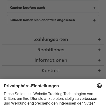
Kunden kauften auch
Kunden haben sich ebenfalls angesehen
Zahlungsarten
Rechtliches
Informationen
Kontakt
* Alle Preise inkl. gesetzl. Mehrwertsteuer zzgl.
Versandkosten
und ggf.
Nachnahmegebühren, wenn nicht anders beschrieben
* Der Name Bluetooth und das Bluetooth Logo sind eingetragene Marken
und Eigentum der Bluetooth SIG, Inc. Die Nutzung dieser Marken durch
Satisfyer GmbH erfolgt unter Lizenz.