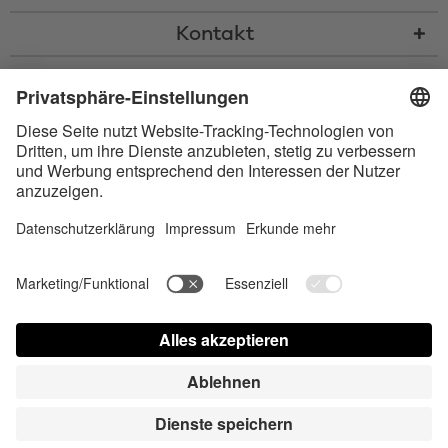
Kontakt
* Alle Preise inkl. gesetzl. Mehrwertsteuer zzgl.
Versandkosten
und ggf.
Nachnahmegebühren, wenn nicht anders beschrieben
* Der Name Bluetooth und das Bluetooth Logo sind eingetragene Marken
und Eigentum der Bluetooth SIG, Inc. Die Nutzung dieser Marken durch
Satisfyer GmbH erfolgt unter Lizenz.
Barrierefreiheit
Contact us today
Cookie-Einstellungen
FAQ
Bedienungsanleitung
Kontakt
Presse Login
© Triple A Marketing GmbH