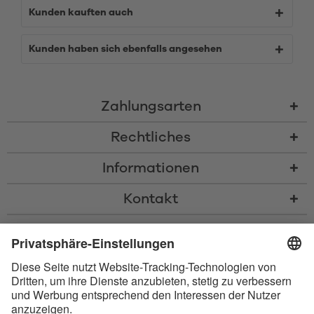
Kunden kauften auch
Kunden haben sich ebenfalls angesehen
Zahlungsarten
Rechtliches
Informationen
Kontakt
* Alle Preise inkl. gesetzl. Mehrwertsteuer zzgl.
Versandkosten
und ggf.
Nachnahmegebühren, wenn nicht anders beschrieben
* Der Name Bluetooth und das Bluetooth Logo sind eingetragene Marken
und Eigentum der Bluetooth SIG, Inc. Die Nutzung dieser Marken durch
Satisfyer GmbH erfolgt unter Lizenz.