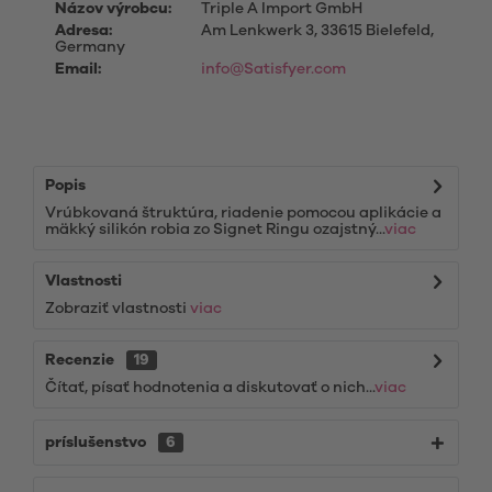
Názov výrobcu:
Triple A Import GmbH
Adresa:
Am Lenkwerk 3, 33615 Bielefeld,
Germany
Email:
info@Satisfyer.com
Popis
Vrúbkovaná štruktúra, riadenie pomocou aplikácie a
mäkký silikón robia zo Signet Ringu ozajstný...
viac
Vlastnosti
Zobraziť vlastnosti
viac
Recenzie
19
Čítať, písať hodnotenia a diskutovať o nich...
viac
príslušenstvo
6