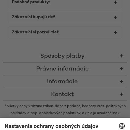
Podobné produkty:
Zákazníci kupujú tiež
Zákazníci si pozreli tiež
Spôsoby platby
Právne informácie
Informácie
Kontakt
* Všetky ceny vrátane zákon. dane z pridanej hodnoty vrát.
poštovných
nákladov
a príp. dobierkových poplatkov, ak nie je uvedené inak
* Značka Bluetooth® a logá sú registrovanými značkami, ktoré vlastní
spoločnosť Bluetooth SIG, Inc. a akékoľvek používanie takýchto značiek