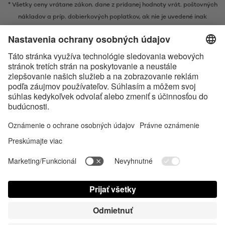
* Všetky ceny vrátane zákon. dane z pridanej hodnoty vrát.
poštovných
nákladov
a príp. dobierkových poplatkov, ak nie je uvedené inak
* Značka Bluetooth® a logá sú registrovanými značkami, ktoré vlastní
spoločnosť Bluetooth SIG, Inc. a akékoľvek používanie takýchto značiek
spoločnosťou Satisfyer GmbH podlieha licencií.
Označenie Apple, logo spoločnosti Apple a Apple Watch sú ochrannými
známkami spoločnosti Apple Inc. Google Play a logo Google Play sú
ochranné známky spoločnosti Google LLC.
Accessibility
Contact us today
Nastavenie súborov cookies
FAQ
Návod na použitie