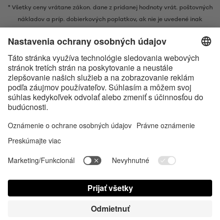
* Všetky ceny vrátane zákon. dane z pridanej hodnoty vrát.
poštovných
nákladov
a príp. dobierkových poplatkov, ak nie je uvedené inak
* Značka Bluetooth® a logá sú registrovanými značkami, ktoré vlastní
spoločnosť Bluetooth SIG, Inc. a akékoľvek používanie takýchto značiek
spoločnosťou Satisfyer GmbH podlieha licencií.
Označenie Apple, logo spoločnosti Apple a Apple Watch sú ochrannými
známkami spoločnosti Apple Inc. Google Play a logo Google Play sú
ochranné známky spoločnosti Google LLC.
Accessibility
Contact us today
Nastavenie súborov cookies
FAQ
Návod na použitie