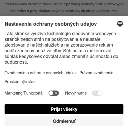
* Všetky ceny vrátane zákon. dane z pridanej hodnoty vrát.
poštovných
nákladov
a príp. dobierkových poplatkov, ak nie je uvedené inak
* Značka Bluetooth® a logá sú registrovanými značkami, ktoré vlastní
spoločnosť Bluetooth SIG, Inc. a akékoľvek používanie takýchto značiek
spoločnosťou Satisfyer GmbH podlieha licencií.
Označenie Apple, logo spoločnosti Apple a Apple Watch sú ochrannými
známkami spoločnosti Apple Inc. Google Play a logo Google Play sú
ochranné známky spoločnosti Google LLC.
Accessibility
Contact us today
Nastavenie súborov cookies
FAQ
Návod na použitie