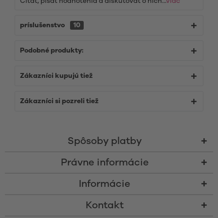
Čítať, písať hodnotenia a diskutovať o nich...
viac
príslušenstvo
10
Podobné produkty:
Zákazníci kupujú tiež
Zákazníci si pozreli tiež
Spôsoby platby
Právne informácie
Informácie
Kontakt