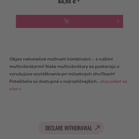
84,95 € *
Objav nekonečné možnosti kombinácií – s našimi
multivibrátormi! Naše multivibrátory sa postarajú o
vzrušujúce ozvláštnenie pri milostných chvíľkach!
Potešitelia sú dostupné v najrozličnejších...
dozvedieť sa
viac »
DECLARE WITHDRAWAL