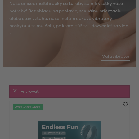
Naše unisex multihračky sú tu, aby splnili všetky vaše
potreby! Bez ohľadu na pohlavie, sexuálnu orientáciu
alebo stav vzťahu, naše multihračkové vibrátory
poskytujú stimuláciu, po ktorej túžite...
dozvedieť sa viac
»
Multivibrátor
Filtrovať
-20% -30% -40%