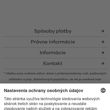
Spôsoby platby
Právne informácie
Informácie
Kontakt
* Všetky ceny vrátane zákon. dane z pridanej hodnoty vrát.
poštovných
nákladov
a príp. dobierkových poplatkov, ak nie je uvedené inak
* Značka Bluetooth® a logá sú registrovanými značkami, ktoré vlastní
spoločnosť Bluetooth SIG, Inc. a akékoľvek používanie takýchto značiek
spoločnosťou Satisfyer GmbH podlieha licencií.
Označenie Apple, logo spoločnosti Apple a Apple Watch sú ochrannými
známkami spoločnosti Apple Inc. Google Play a logo Google Play sú