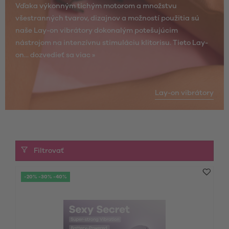
Vďaka výkonným tichým motorom a množstvu
všestranných tvarov, dizajnov a možností použitia sú
naše Lay-on vibrátory dokonalým potešujúcim
nástrojom na intenzívnu stimuláciu klitorisu. Tieto Lay-
on...
dozvedieť sa viac »
Lay-on vibrátory
Filtrovať
-20% -30% -40%