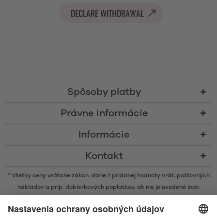
DECLARE WITHDRAWAL
Spôsoby platby
Právne informácie
Informácie
Kontakt
* Všetky ceny vrátane zákon. dane z pridanej hodnoty vrát.
poštovných
nákladov
a príp. dobierkových poplatkov, ak nie je uvedené inak
* Značka Bluetooth® a logá sú registrovanými značkami, ktoré vlastní
spoločnosť Bluetooth SIG, Inc. a akékoľvek používanie takýchto značiek