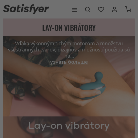
LAY-ON VIBRÁTORY
Vďaka výkonným tichým motorom a množstvu
všestranných tvarov, dizajnov a možností použitia sú
na...
узнать больше
Lay-on vibrátory