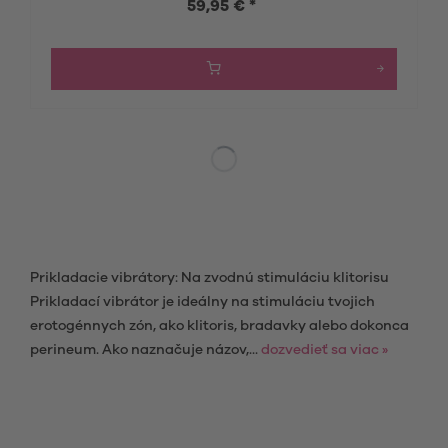
59,95 € *
Prikladacie vibrátory: Na zvodnú stimuláciu klitorisu
Prikladací vibrátor je ideálny na stimuláciu tvojich
erotogénnych zón, ako klitoris, bradavky alebo dokonca
perineum. Ako naznačuje názov,...
dozvedieť sa viac »