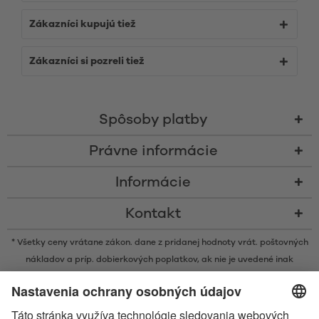
Zákazníci kupujú tiež
Zákazníci si pozreli tiež
Spôsoby platby
Právne informácie
Informácie
Kontakt
* Všetky ceny vrátane zákon. dane z pridanej hodnoty vrát.
poštovných
nákladov
a príp. dobierkových poplatkov, ak nie je uvedené inak
* Značka Bluetooth® a logá sú registrovanými značkami, ktoré vlastní
spoločnosť Bluetooth SIG, Inc. a akékoľvek používanie takýchto značiek
spoločnosťou Satisfyer GmbH podlieha licencií.