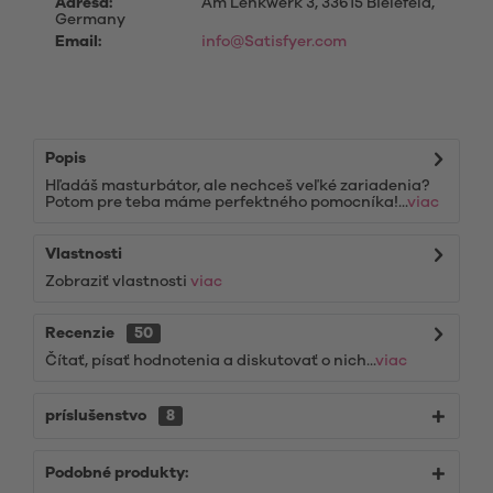
Adresa:
Am Lenkwerk 3, 33615 Bielefeld,
Germany
Email:
info@Satisfyer.com
Popis
Hľadáš masturbátor, ale nechceš veľké zariadenia?
Potom pre teba máme perfektného pomocníka!...
viac
Vlastnosti
Zobraziť vlastnosti
viac
Recenzie
50
Čítať, písať hodnotenia a diskutovať o nich...
viac
príslušenstvo
8
Podobné produkty: