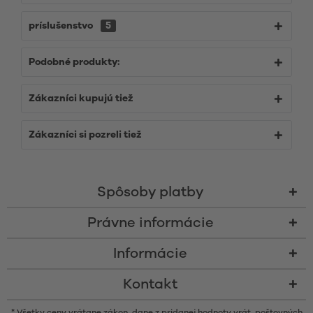
príslušenstvo
5
Podobné produkty:
Zákazníci kupujú tiež
Zákazníci si pozreli tiež
Spôsoby platby
Právne informácie
Informácie
Kontakt
* Všetky ceny vrátane zákon. dane z pridanej hodnoty vrát.
poštovných