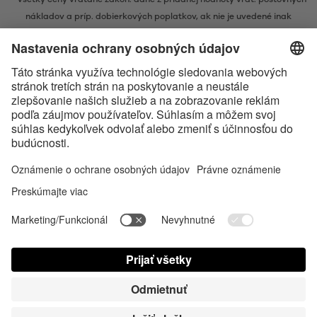
nákladov
a príp. dobierkových poplatkov, ak nie je uvedené inak
* Značka Bluetooth® a logá sú registrovanými značkami, ktoré vlastní
spoločnosť Bluetooth SIG, Inc. a akékoľvek používanie takýchto značiek
spoločnosťou Satisfyer GmbH podlieha licencií.
Označenie Apple, logo spoločnosti Apple a Apple Watch sú ochrannými
známkami spoločnosti Apple Inc. Google Play a logo Google Play sú
ochranné známky spoločnosti Google LLC.
Accessibility
Contact us today
Nastavenie súborov cookies
FAQ
Návod na použitie
Kontakt
Prihlásenie pre tlač