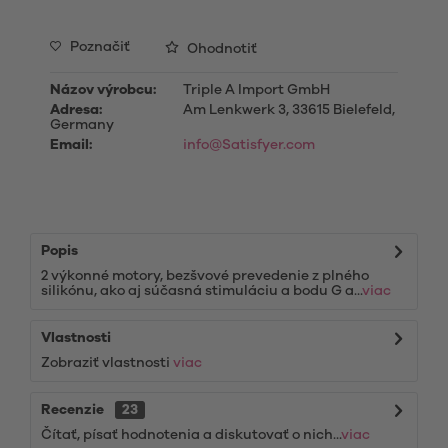
Poznačiť
Ohodnotiť
Názov výrobcu:
Triple A Import GmbH
Adresa:
Am Lenkwerk 3, 33615 Bielefeld,
Germany
Email:
info@Satisfyer.com
Popis
2 výkonné motory, bezšvové prevedenie z plného
silikónu, ako aj súčasná stimuláciu a bodu G a...
viac
Vlastnosti
Zobraziť vlastnosti
viac
Recenzie
23
Čítať, písať hodnotenia a diskutovať o nich...
viac