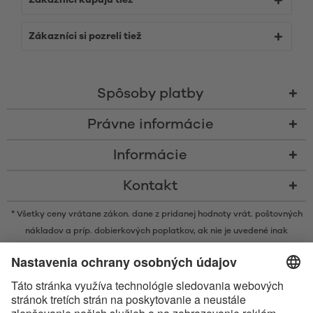
Zákazníci kupujú tiež
Zákazníci si pozreli tiež
Spôsoby platby
Právne informácie
Informácie
Kontakt
* Všetky ceny vrátane zákon. dane z pridanej hodnoty vrát.
poštovných
nákladov
a príp. dobierkových poplatkov, ak nie je uvedené inak
* Značka Bluetooth® a logá sú registrovanými značkami, ktoré vlastní
spoločnosť Bluetooth SIG, Inc. a akékoľvek používanie takýchto značiek
spoločnosťou Satisfyer GmbH podlieha licencií.
Označenie Apple, logo spoločnosti Apple a Apple Watch sú ochrannými