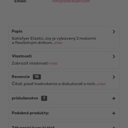
Email:
info@Satisfyer.com
Popis
Satisfyer Elastic Joy je vybavený 2 motormi
a flexibilným drôtom...
viac
Vlastnosti
Zobraziť vlastnosti
viac
Recenzie
19
Čítať, písať hodnotenia a diskutovať o nich...
viac
príslušenstvo
7
Podobné produkty: