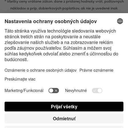
* Všetky ceny vrátane zákon. dane z pridanej hodnoty vrát.
poštovných
nákladov
a príp. dobierkových poplatkov, ak nie je uvedené inak
* Značka Bluetooth® a logá sú registrovanými značkami, ktoré vlastní
spoločnosť Bluetooth SIG, Inc. a akékoľvek používanie takýchto značiek
spoločnosťou Satisfyer GmbH podlieha licencií.
Označenie Apple, logo spoločnosti Apple a Apple Watch sú ochrannými
známkami spoločnosti Apple Inc. Google Play a logo Google Play sú
ochranné známky spoločnosti Google LLC.
Accessibility
Contact us today
Nastavenie súborov cookies
FAQ
Návod na použitie