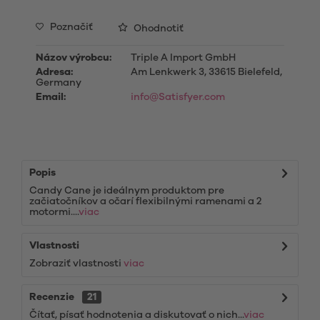
Poznačiť
Ohodnotiť
Názov výrobcu:
Triple A Import GmbH
Adresa:
Am Lenkwerk 3, 33615 Bielefeld,
Germany
Email:
info@Satisfyer.com
Popis
Candy Cane je ideálnym produktom pre
začiatočníkov a očarí flexibilnými ramenami a 2
motormi....
viac
Vlastnosti
Zobraziť vlastnosti
viac
Recenzie
21
Čítať, písať hodnotenia a diskutovať o nich...
viac