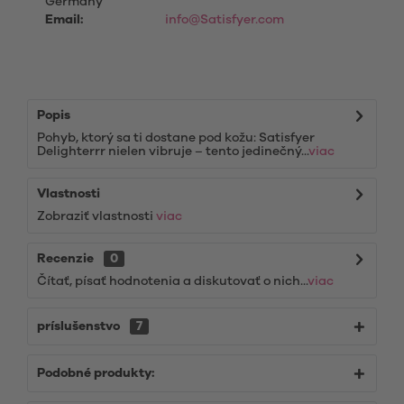
Germany
Email:
info@Satisfyer.com
Popis
Pohyb, ktorý sa ti dostane pod kožu: Satisfyer
Delighterrr nielen vibruje – tento jedinečný...
viac
Vlastnosti
Zobraziť vlastnosti
viac
Recenzie
0
Čítať, písať hodnotenia a diskutovať o nich...
viac
príslušenstvo
7
Podobné produkty: