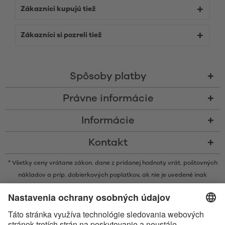
Zákazníci kupujú tiež
Zákazníci si pozreli tiež
Spôsoby platby
Právne informácie
Informácie
Kontakt
* Všetky ceny vrátane zákon. dane z pridanej hodnoty vrát.
poštovných
nákladov
a príp. dobierkových poplatkov, ak nie je uvedené inak
* Značka Bluetooth® a logá sú registrovanými značkami, ktoré vlastní
spoločnosť Bluetooth SIG, Inc. a akékoľvek používanie takýchto značiek
spoločnosťou Satisfyer GmbH podlieha licencií.
Označenie Apple, logo spoločnosti Apple a Apple Watch sú ochrannými