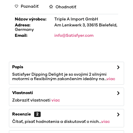
Poznačiť
Ohodnotiť
Názov výrobcu:
Triple A Import GmbH
Adresa:
Am Lenkwerk 3, 33615 Bielefeld,
Germany
Email:
info@Satisfyer.com
Popis
Satisfyer Dipping Delight je so svojimi 2 silnými
motormi a flexibilným zakončením ideálny na...
viac
Vlastnosti
Zobraziť vlastnosti
viac
Recenzie
2
Čítať, písať hodnotenia a diskutovať o nich...
viac