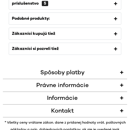
príslušenstvo
5
Podobné produkty:
Zákazníci kupujú tiež
Zákazníci si pozreli tiež
Spôsoby platby
Právne informácie
Informácie
Kontakt
* Všetky ceny vrátane zákon. dane z pridanej hodnoty vrát.
poštovných
nákladov
a príp. dobierkových poplatkov, ak nie je uvedené inak