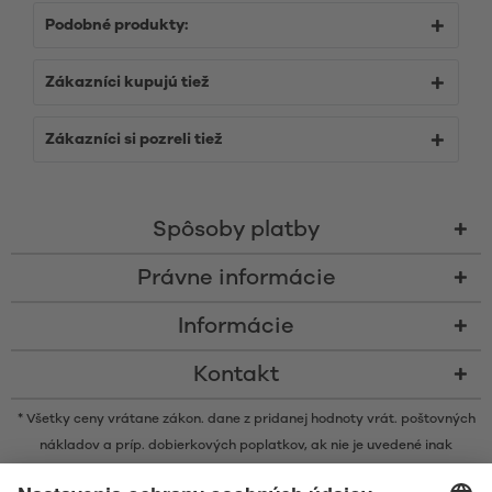
Podobné produkty:
Zákazníci kupujú tiež
Zákazníci si pozreli tiež
Spôsoby platby
Právne informácie
Informácie
Kontakt
* Všetky ceny vrátane zákon. dane z pridanej hodnoty vrát.
poštovných
nákladov
a príp. dobierkových poplatkov, ak nie je uvedené inak
* Značka Bluetooth® a logá sú registrovanými značkami, ktoré vlastní