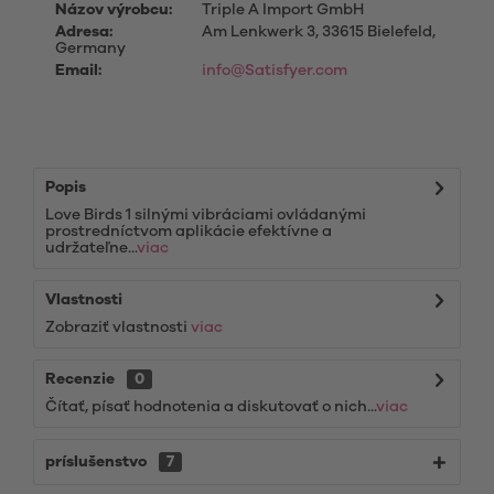
Názov výrobcu:
Triple A Import GmbH
Adresa:
Am Lenkwerk 3, 33615 Bielefeld,
Germany
Email:
info@Satisfyer.com
Popis
Love Birds 1 silnými vibráciami ovládanými
prostredníctvom aplikácie efektívne a
udržateľne...
viac
Vlastnosti
Zobraziť vlastnosti
viac
Recenzie
0
Čítať, písať hodnotenia a diskutovať o nich...
viac
príslušenstvo
7