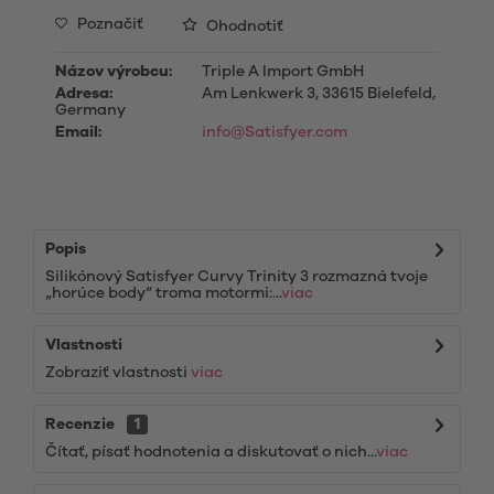
Poznačiť
Ohodnotiť
Názov výrobcu:
Triple A Import GmbH
Adresa:
Am Lenkwerk 3, 33615 Bielefeld,
Germany
Email:
info@Satisfyer.com
Popis
Silikónový Satisfyer Curvy Trinity 3 rozmazná tvoje
„horúce body“ troma motormi:...
viac
Vlastnosti
Zobraziť vlastnosti
viac
Recenzie
1
Čítať, písať hodnotenia a diskutovať o nich...
viac