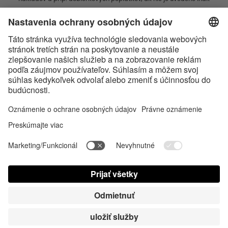
* Značka Bluetooth® a logá sú registrovanými značkami, ktoré vlastní
spoločnosť Bluetooth SIG, Inc. a akékoľvek používanie takýchto značiek
spoločnosťou Satisfyer GmbH podlieha licencií.
Označenie Apple, logo spoločnosti Apple a Apple Watch sú ochrannými
známkami spoločnosti Apple Inc. Google Play a logo Google Play sú
ochranné známky spoločnosti Google LLC.
Accessibility
Contact us today
Nastavenie súborov cookies
FAQ
Návod na použitie
Kontakt
Prihlásenie pre tlač