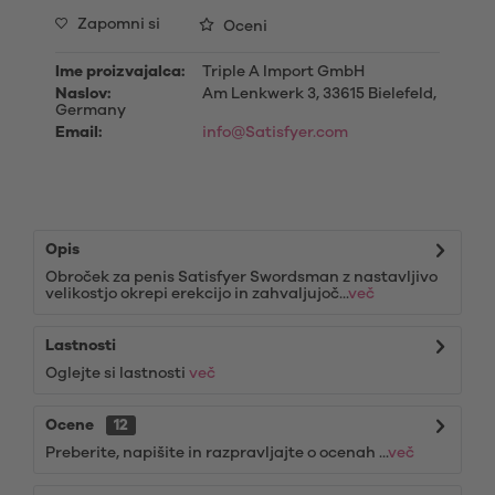
Zapomni si
Oceni
Ime proizvajalca:
Triple A Import GmbH
Naslov:
Am Lenkwerk 3, 33615 Bielefeld,
Germany
Email:
info@Satisfyer.com
Opis
Obroček za penis Satisfyer Swordsman z nastavljivo
velikostjo okrepi erekcijo in zahvaljujoč...
več
Lastnosti
Oglejte si lastnosti
več
Ocene
12
Preberite, napišite in razpravljajte o ocenah ...
več