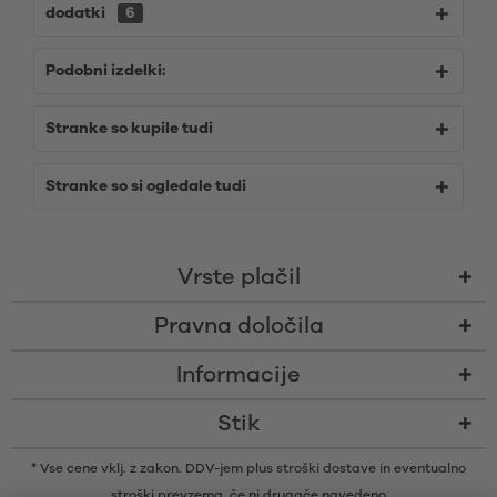
dodatki
6
Podobni izdelki:
Stranke so kupile tudi
Stranke so si ogledale tudi
Vrste plačil
Pravna določila
Informacije
Stik
* Vse cene vklj. z zakon. DDV-jem plus
stroški dostave
in eventualno
stroški prevzema, če ni drugače navedeno