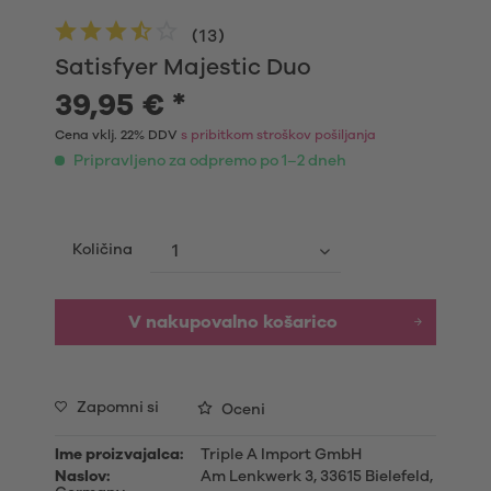
(
13
)
Satisfyer Majestic Duo
39,95 € *
Cena vklj. 22% DDV
s pribitkom stroškov pošiljanja
Pripravljeno za odpremo po 1–2 dneh
Količina
V nakupovalno košarico
Zapomni si
Oceni
Ime proizvajalca:
Triple A Import GmbH
Naslov:
Am Lenkwerk 3, 33615 Bielefeld,