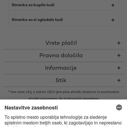
Stranke so kupile tudi
Stranke so si ogledale tudi
Vrste plačil
Pravna določila
Informacije
Stik
* Vse cene vklj. z zakon. DDV-jem plus
stroški dostave
in eventualno
stroški prevzema, če ni drugače navedeno
* Besedna znamka in logotipi Bluetooth® so zaščitene blagovne znamke v
lasti družbe Bluetooth SIG, Inc., ki je podjetju Satisfyer GmbH podelila
licenco za njihovo uporabo.
Apple, logotip Apple in Apple Watch so blagovne znamke družbe Apple