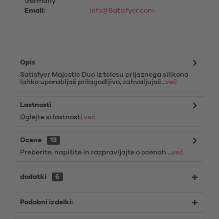
Germany
Email:
info@Satisfyer.com
Opis
Satisfyer Majestic Duo iz telesu prijaznega silikona
lahko uporabljaš prilagodljivo, zahvaljujoč...
več
Lastnosti
Oglejte si lastnosti
več
Ocene
13
Preberite, napišite in razpravljajte o ocenah ...
več
dodatki
6
Podobni izdelki: