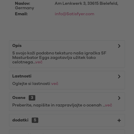
Naslov:
Am Lenkwerk 3, 33615 Bielefeld,
Germany
Email:
info@Satisfyer.com
Opis
S svojo koži podobno teksturo naša igračka SF
Masturbator Eggs zagotavlja užitek tako
celotnega...
več
Lastnosti
Oglejte si lastnosti
več
Ocene
3
Preberite, napišite in razpravljajte o ocenah ...
več
dodatki
5