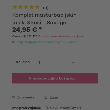
(
3
)
Komplet masturbacijskih
jajčk, 3 kosi – Savage
24,95 € *
Cena vklj. 22% DDV
s pribitkom stroškov pošiljanja
Pripravljeno za odpremo po 1–2 dneh
Količina
V nakupovalno košarico
Zapomni si
Oceni
Ime proizvajalca:
Triple A Import GmbH