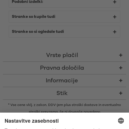
Podobni izdelki:
Stranke so kupile tudi
Stranke so si ogledale tudi
Vrste plačil
Pravna določila
Informacije
Stik
* Vse cene vklj. z zakon. DDV-jem plus
stroški dostave
in eventualno
stroški prevzema, če ni drugače navedeno
* Besedna znamka in logotipi Bluetooth® so zaščitene blagovne znamke v
lasti družbe Bluetooth SIG, Inc., ki je podjetju Satisfyer GmbH podelila