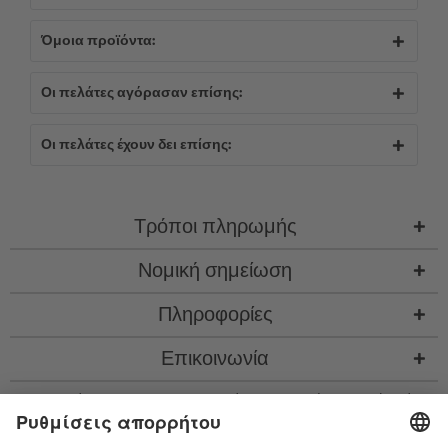
Όμοια προϊόντα:
Οι πελάτες αγόρασαν επίσης:
Οι πελάτες έχουν δει επίσης:
Τρόποι πληρωμής
Νομική σημείωση
Πληροφορίες
Επικοινωνία
* Όλες οι τιμές περιλ. νομιμ. ΦΠΑ προσθ.
έξοδα αποστολής
και εν ανάγκη έξοδα
παραλαβής, αν δεν περιγράφεται κάτι διαφορετικό
* Το λεκτικό σήμα Bluetooth® και τα λογότυπα είναι σήματα κατατεθέντα της