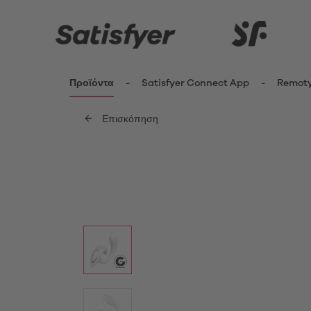
Προϊόντα
Satisfyer Connect App
Remot
Επισκόπηση
ενημερωθείτε περισσότερο
Καινοτομίες
Δονητέ
Κλειτ
Satisfyer Kiss Range
Δονη
New Pro 2 Generation 3
Fing
G-Sp
Satisfyer Sets
Δονη
Μίνι 
App Toys
Δονη
Satisfyer Cuties
Pant