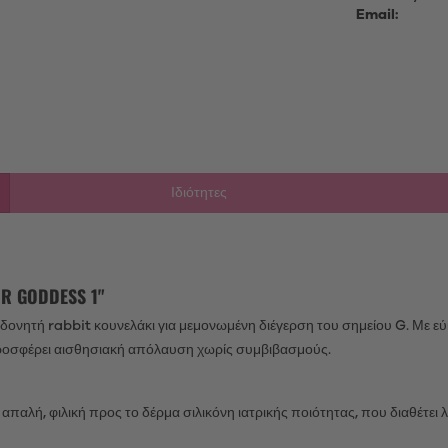
Email:
Ιδιότητες
R GODDESS 1"
 δονητή rabbit κουνελάκι για μεμονωμένη διέγερση του σημείου G. Με εύκ
ροσφέρει αισθησιακή απόλαυση χωρίς συμβιβασμούς.
παλή, φιλική προς το δέρμα σιλικόνη ιατρικής ποιότητας, που διαθέτει 