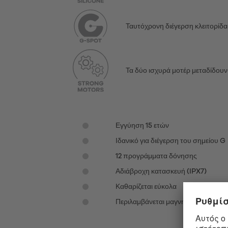
Ταυτόχρονη διέγερση κλειτορίδα
Τα δύο ισχυρά μοτέρ μεταδίδου
Εγγύηση 15 ετών
Ιδανικό για διέγερση του σημείου G
12 προγράμματα δόνησης
Αδιάβροχη κατασκευή (IPX7)
Καθαρίζεται εύκολα
Περιλαμβάνεται μαγνητικό καλώδιο