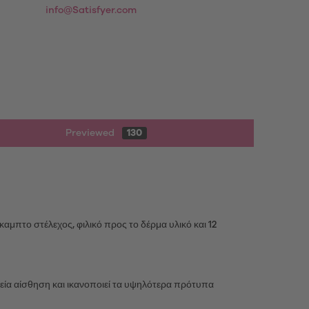
info@Satisfyer.com
Previewed
130
αμπτο στέλεχος, φιλικό προς το δέρμα υλικό και 12
λεία αίσθηση και ικανοποιεί τα υψηλότερα πρότυπα