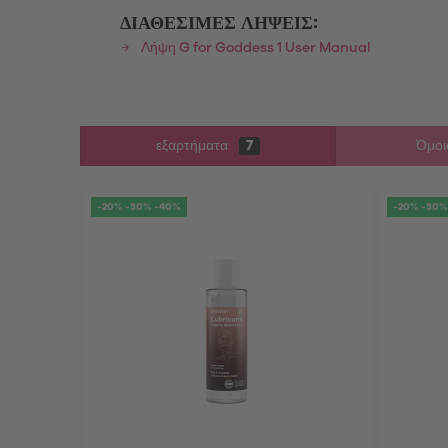
ΔΙΑΘΈΣΙΜΕΣ ΛΉΨΕΙΣ:
Λήψη G for Goddess 1 User Manual
εξαρτήματα
7
Όμοι
-20% -30% -40%
-20% -30%