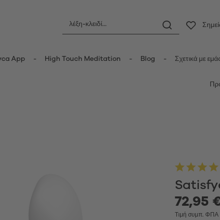
Σημε
yca App
High Touch Meditation
Blog
Σχετικά με εμά
Πρ
ς
Πρωκτικά ερωτικά βοηθήματα
οριδικοί δονητές
Πρωκτικές σφήνες
τές κυμάτων πίεσης
Πρωκτικές μπίλιες
er Vibrators
Πρωκτικοί δονητές
ot Vibrators
Anal Douche
τής Wand
Μπάλες Kegel
Satisfy
δονητές
τές rabbit-κουνελάκια
72,95 €
Κυπελλάκια περιόδου
y Vibrators
Τιμή συμπ. ΦΠ