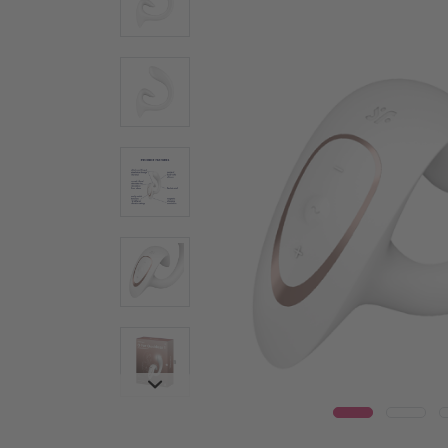
Wear
Γυάλινοι δονητές
Δονη
Ατσάλινοι δονητές
Warm
Ερωτικά βοηθήματα για ζευγάρια
Δονητέ
Δονητές για ζευγάρια
Vulva T
Πολυδονητές
Συσκευ
Τεχνολογία Air Pulse
Penis T
Κλειτοριδικά ερωτικά βοηθήματα
Δαχτυλί