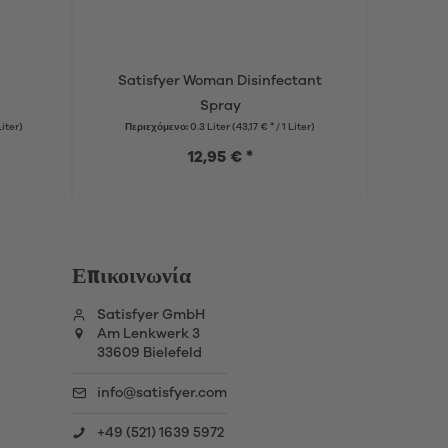
Satisfyer Woman Disinfectant
Sati
Spray
Liter)
Περιεχόμενο:
0.3 Liter
(43,17 € * / 1 Liter)
12,95 € *
Επικοινωνία
Satisfyer GmbH
Am Lenkwerk 3
33609 Bielefeld
info@satisfyer.com
+49 (521) 1639 5972