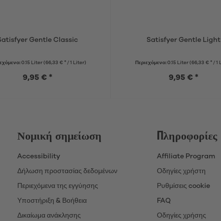
Satisfyer Gentle Classic
Satisfyer Gentle Light
εχόμενο:
0.15 Liter
(66,33 € * / 1 Liter)
Περιεχόμενο:
0.15 Liter
(66,33 € * / 1 
9,95 € *
9,95 € *
Νομική σημείωση
Πληροφορίες
Accessibility
Affiliate Program
Δήλωση προστασίας δεδομένων
Οδηγίες χρήστη
Περιεχόμενα της εγγύησης
Ρυθμίσεις cookie
Υποστήριξη & Βοήθεια
FAQ
Δικαίωμα ανάκλησης
Οδηγίες χρήσης