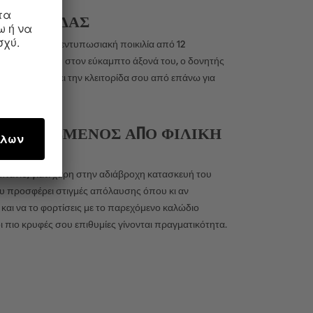
ΚΛΕΙΤΟΡΊΔΑΣ
προσφέρει μια εντυπωσιακή ποικιλία από 12
σημείου G. Χάρη στον εύκαμπτο άξονά του, ο δονητής
ρίδας διεγείρει την κλειτορίδα σου από επάνω για
ΑΤΑΣΚΕΥΑΣΜΈΝΟΣ ΑΠΌ ΦΙΛΙΚΉ
μπάνιο, γιατί χάρη στην αδιάβροχη κατασκευή του
σου προσφέρει στιγμές απόλαυσης όπου κι αν
 και να το φορτίσεις με το παρεχόμενο καλώδιο
 πιο κρυφές σου επιθυμίες γίνονται πραγματικότητα.