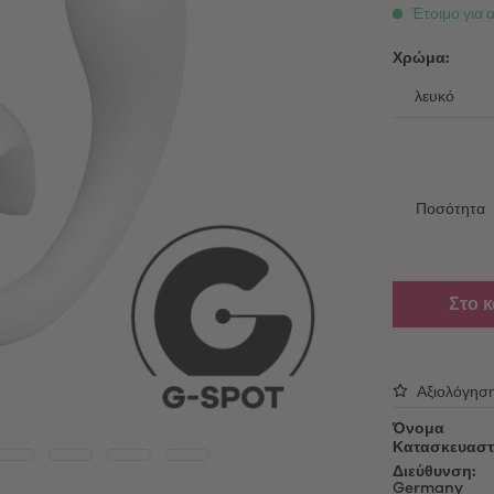
able Vibrators
Λάδι μασάζ
Έτοιμο για 
τές επαφής
Λιπαντικό τζελ
ing Vibrators
Χρώμα:
Αξεσουάρ
ς πολυτελείας
Κεφαλές για αλλαγή
oys
Καλώδια φόρτισης USB
Απολυμαντικά
ές αυνανισμού
Ποσότητα
Προϊόντα περιποίησης
oys
Μανίκια για συσκευές αυνανισ
Sex Toy Storage
δια πέους
Στο 
Προφυλακτικά
Αξιολόγησ
Όνομα
Κατασκευαστ
Διεύθυνση:
Germany