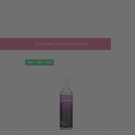
Οι πελάτες έχουν δει επίσης:
-20% -30% -40%
-20% -30% 