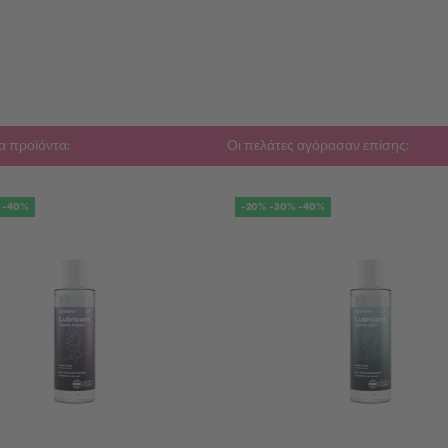
α προϊόντα:
Οι πελάτες αγόρασαν επίσης:
 -40%
-20% -30% -40%