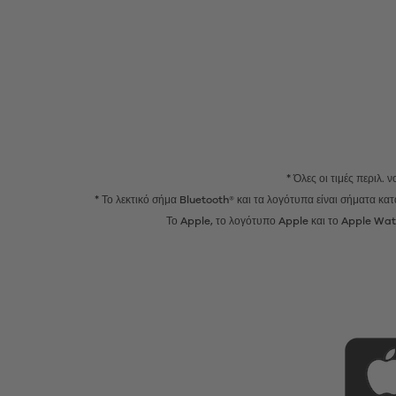
* Όλες οι τιμές περιλ.
* Το λεκτικό σήμα Bluetooth® και τα λογότυπα είναι σήματα κ
Το Apple, το λογότυπο Apple και το Apple Watc