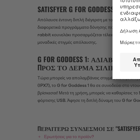
SATISFYER G FOR GODDESS 1: 
Απόλαυσε έντονη διπλή διέγερση με το G for Goddess
διαφορετικά προγράμματα δόνησης που ελέγχονται δια
rabbit κουνελάκι προσαρμόζεται τέλεια στο σχήμα το
μοναδικές στιγμές απόλαυσης.
G FOR GODDESS 1: ΑΔΙΆΒΡΟΧ
ΠΡΟΣ ΤΟ ΔΈΡΜΑ ΣΙΛΙΚΌΝΗ
Τώρα μπορείς να απολαμβάνεις στιγμές αισθησιακής δ
(IPX7), το G for Goddess 1 θα σε συνοδεύει στο ντο
βρίσκεσαι! Μετά τη χρήση, μπορείς να καθαρίσεις το 
φόρτισης USB. Άφησε τη διπλή δύναμη του G for God
ΠΕΡΑΙΤΈΡΩ ΣΎΝΔΕΣΜΟΙ ΣΕ "SATISFYER 
Ερωτήσεις για το προϊόν?