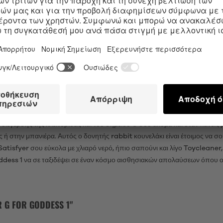
ΔΙΠΛΉ ΔΙΈΓΕΡΣΗ ΤΟΥ ΣΗΜΕΊΟΥ G ΚΑΙ ΤΗΣ 
 1 και τα δύο πανίσχυρα μοτέρ του. Αυτός ο δονητής rabbit κουνελάκι 
ισθητικά και επιτρέπουν την έντονη διέγερση της κλειτορίδας και του 
υ σώματός σου και στις ανάγκες σου. Ο καμπυλωτός διεγέρτης της κλειτο
ΟΣ ΔΟΝΗΤΉΣ RABBIT ΚΟΥΝΕΛΆΚΙ (IPX7) Κ
ιέγερσης της κλειτορίδας και του σημείου G σου ακόμα και όταν κάνεις 
υς ή στην μπανιέρα. Αυτός ο δονητής rabbit κουνελάκι είναι έτοιμος να 
Satisfyer σου εύκολα με χλιαρό νερό, ήπιο σαπούνι και λίγο Toycleaner,
dess 1 να σε ταξιδέψει σε έναν κόσμο αισθησιακών απολαύσεων όπου οι
G FOR GODDESS 1"