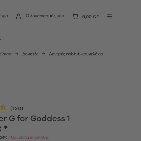
ίωμα
Ο λογαριασμός μου
0,00 € *
ς
οϊόντα
Δονητές
Δονητές rabbit-κουνελάκια
(
130
)
er G for Goddess 1
 *
Α 24%
πλέον έξοδα αποστολής