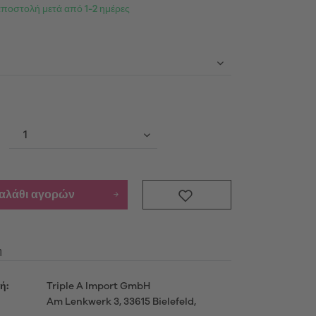
αποστολή μετά από 1-2 ημέρες
Προϊόντα
ενημερωθείτε περισσότερο
μού
καλάθι αγορών
η
ή:
Triple A Import GmbH
Am Lenkwerk 3, 33615 Bielefeld,