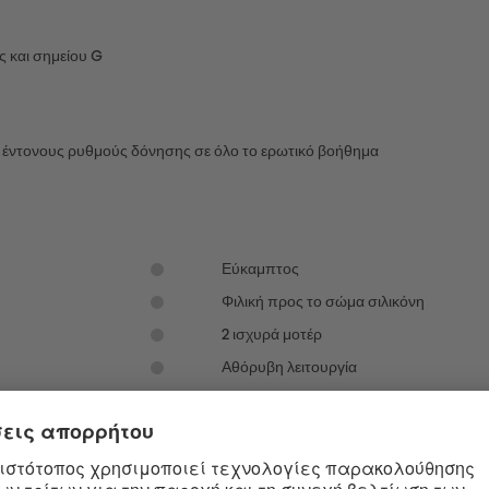
ς και σημείου G
ν έντονους ρυθμούς δόνησης σε όλο το ερωτικό βοήθημα
Εύκαμπτος
Φιλική προς το σώμα σιλικόνη
2 ισχυρά μοτέρ
Αθόρυβη λειτουργία
Μπαταρία ιόντων λιθίου
 φόρτισης USB