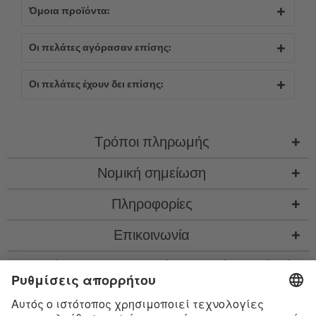
Όμοια προϊόντα:
Οι πελάτες αγόρασαν επίσης:
Οι πελάτες έχουν δει επίσης:
Τρόποι πληρωμής
Νομική σημείωση
Πληροφορίες
Επικοινωνία
* Όλες οι τιμές περιλ. νομιμ. ΦΠΑ προσθ.
έξοδα αποστολής
και εν ανάγκη έξοδα
παραλαβής, αν δεν περιγράφεται κάτι διαφορετικό
* Το λεκτικό σήμα Bluetooth® και τα λογότυπα είναι σήματα κατατεθέντα της
Bluetooth SIG, Inc. και η χρήση τέτοιων σημάτων από την Satisfyer GmbH