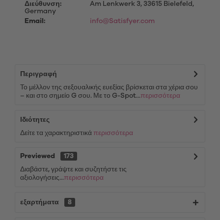
Διεύθυνση:
Am Lenkwerk 3, 33615 Bielefeld,
Germany
Email:
info@Satisfyer.com
Περιγραφή
Το μέλλον της σεξουαλικής ευεξίας βρίσκεται στα χέρια σου
– και στο σημείο G σου. Με το G-Spot...
περισσότερα
Ιδιότητες
Δείτε τα χαρακτηριστικά
περισσότερα
Previewed
173
Διαβάστε, γράψτε και συζητήστε τις
αξιολογήσεις...
περισσότερα
εξαρτήματα
8